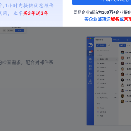
邮件归档
网易企业邮箱为
100万+
企业提
买企业邮箱送
域名
或
京
的检查需求，配合对邮件系