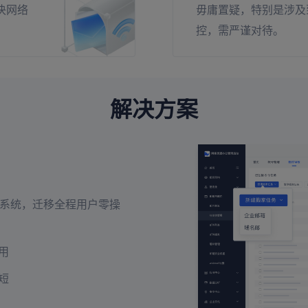
决网络
毋庸置疑，特别是涉及
控，需严谨对待。
解决方案
邮件系统，迁移全程用户零操
。
用
短