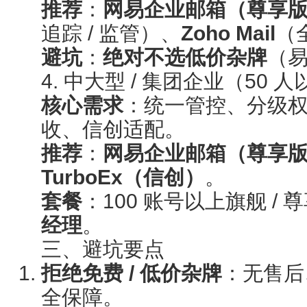
推荐
：
网易企业邮箱（尊享
追踪 / 监管）、
Zoho Mail
（
避坑
：
绝对不选低价杂牌
（
4. 中大型 / 集团企业（50 
核心需求
：统一管控、分级
收、信创适配。
推荐
：
网易企业邮箱（尊享
TurboEx（信创）
。
套餐
：100 账号以上旗舰 / 
经理
。
三、避坑要点
拒绝免费 / 低价杂牌
：无售后
全保障。