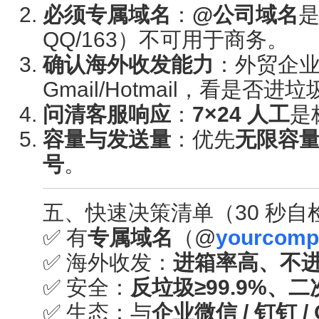
必须专属域名
：
@公司域名
QQ/163）不可用于商务。
确认海外收发能力
：外贸企
Gmail/Hotmail，看是否进
问清客服响应
：
7×24 人工
是
容量与发送量
：优先
无限容
号
。
五、快速决策清单（30 秒自
✅ 有
专属域名
（@
yourcomp
✅ 海外收发：
进箱率高、不
✅ 安全：
反垃圾≥99.9%、
✅ 生态：与
企业微信 / 钉钉 / O