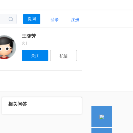
登录
注册
提问
王晓芳
女 |
私信
相关问答